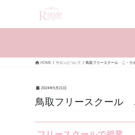
コ
ナ
ン
ビ
テ
ゲ
ン
ー
ツ
シ
へ
ョ
ス
ン
キ
に
ッ
移
HOME
サロンについて
鳥取フリースクール こ・ラ
プ
動
2024年5月21日
鳥取フリースクール 
フリースクールで授業